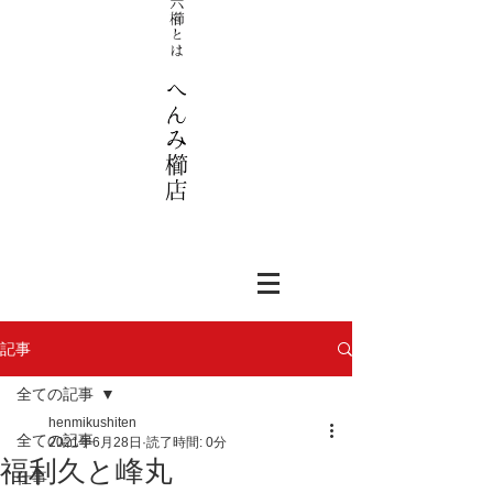
記事
全ての記事
henmikushiten
全ての記事
2021年6月28日
読了時間: 0分
福利久と峰丸
仕事