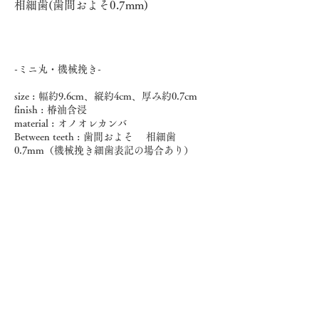
相細歯(歯間およそ0.7mm)
-ミニ丸・機械挽き-
size : 幅約9.6cm、縦約4cm、厚み約0.7cm
finish : 椿油含浸
material : オノオレカンバ
Between teeth : 歯間およそ 相細歯
0.7mm（機械挽き細歯表記の場合あり）
お取扱店
・
木祖村アンテナショップ
・
道の駅木曽川源流の里きそむら
・
銀座たくみ
・
工藝マエストロ
・
武井工芸店
・宮田名産店(WEB無し、google等でご検索
ください)
・
湯筒屋漆器店