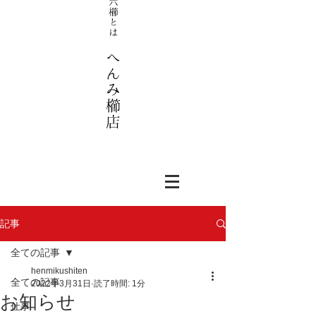
記事
全ての記事
henmikushiten
全ての記事
2022年3月31日
読了時間: 1分
お知らせ
仕事