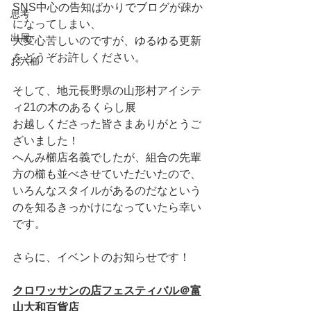
SNS中心の告知ばかりでブログが疎か
思考
になってしまい、
出展
大変心苦しいのですが、ゆるゆる更新
をどうぞお許しください。
お六櫛
そして、地元長野県の山形村アイシテ
ィ21の木のあるくらし展
お越しくださった皆さまありがとうご
ざいました！
へんみ櫛店名義でしたが、組合の先輩
方の櫛も並べさせていただいたので、
いろんなスタイルがあるのだなという
のを知るきっかけになっていたら幸い
です。
さらに、イベントのお知らせです！
クロワッサンの店フェスティバル＠富
山大和百貨店