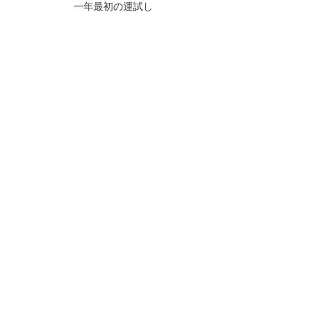
一年最初の運試し
富士山　遠望