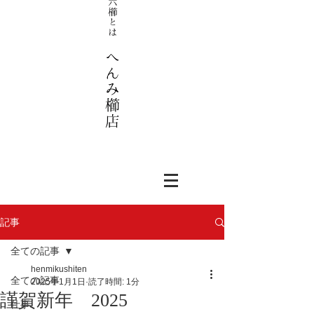
記事
全ての記事
henmikushiten
全ての記事
2025年1月1日
読了時間: 1分
謹賀新年 2025
仕事