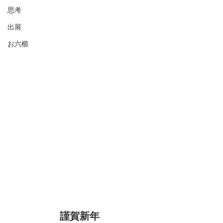
思考
出展
お六櫛
謹賀新年