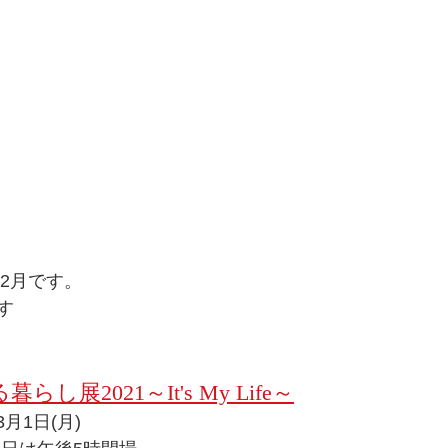
う2月です。
す
し展2021～It's My Life～
3月1日(月)