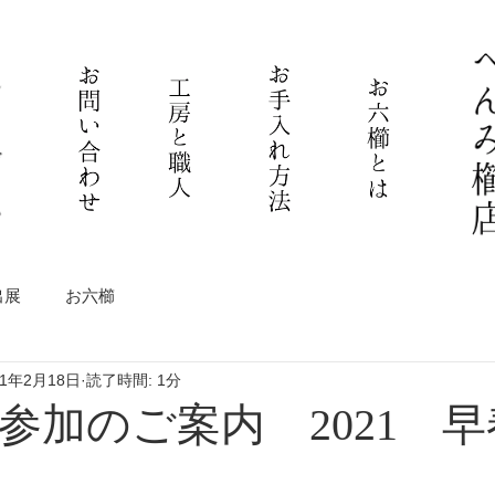
出展
お六櫛
21年2月18日
読了時間: 1分
参加のご案内 2021 早